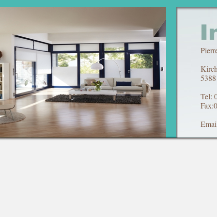
Pierr
Kirch
5388
Tel: 
Fax:
Emai