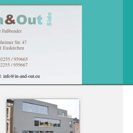
e Faßbender
heimer Str. 47
1 Euskirchen
02255 / 959665
02255 / 959667
l:
info@in-and-out.eu